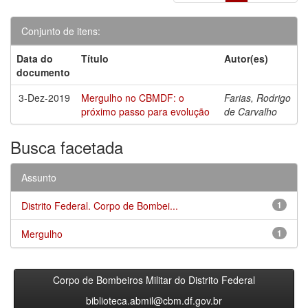
Conjunto de itens:
Data do
Título
Autor(es)
documento
3-Dez-2019
Mergulho no CBMDF: o
Farias, Rodrigo
próximo passo para evolução
de Carvalho
Busca facetada
Assunto
Distrito Federal. Corpo de Bombei...
1
Mergulho
1
Corpo de Bombeiros Militar do Distrito Federal
biblioteca.abmil@cbm.df.gov.br