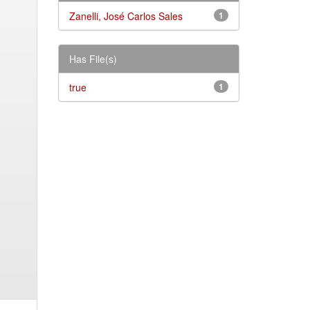
Zanelli, José Carlos Sales
1
Has File(s)
true
1