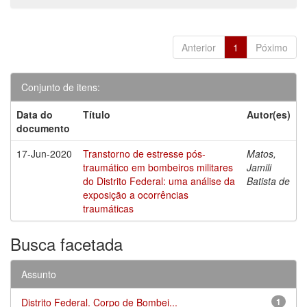
Anterior
1
Póximo
Conjunto de itens:
Data do
Título
Autor(es)
documento
17-Jun-2020
Transtorno de estresse pós-
Matos,
traumático em bombeiros militares
Jamili
do Distrito Federal: uma análise da
Batista de
exposição a ocorrências
traumáticas
Busca facetada
Assunto
Distrito Federal. Corpo de Bombei...
1