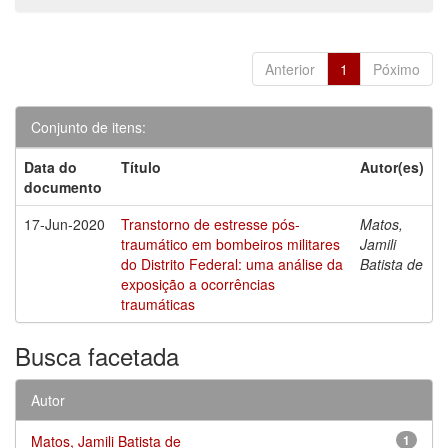
Anterior
1
Póximo
Conjunto de itens:
Data do
Título
Autor(es)
documento
17-Jun-2020
Transtorno de estresse pós-
Matos,
traumático em bombeiros militares
Jamili
do Distrito Federal: uma análise da
Batista de
exposição a ocorrências
traumáticas
Busca facetada
Autor
Matos, Jamili Batista de
1