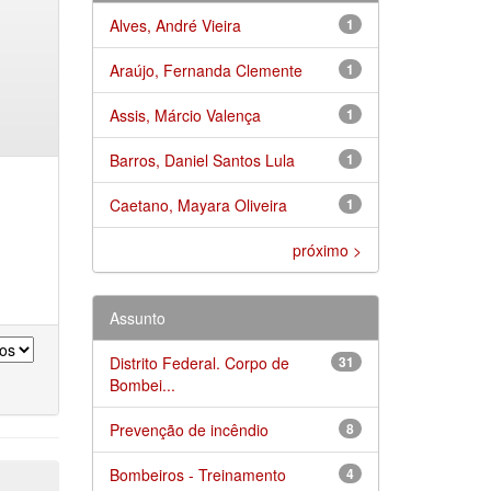
Alves, André Vieira
1
Araújo, Fernanda Clemente
1
Assis, Márcio Valença
1
Barros, Daniel Santos Lula
1
Caetano, Mayara Oliveira
1
próximo >
Assunto
Distrito Federal. Corpo de
31
Bombei...
Prevenção de incêndio
8
Bombeiros - Treinamento
4