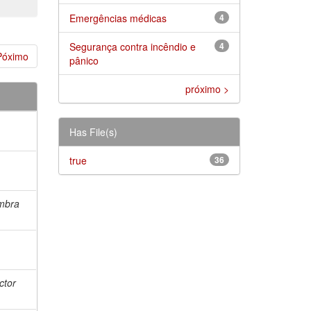
Emergências médicas
4
Segurança contra incêndio e
4
Póximo
pânico
próximo >
Has File(s)
true
36
imbra
ctor