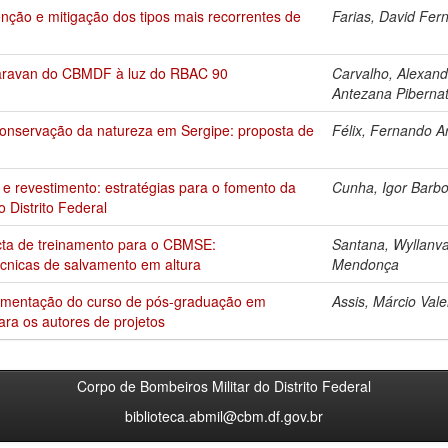
enção e mitigação dos tipos mais recorrentes de
Farias, David Fer
Caravan do CBMDF à luz do RBAC 90
Carvalho, Alexand
Antezana Piberna
 conservação da natureza em Sergipe: proposta de
Félix, Fernando 
e revestimento: estratégias para o fomento da
Cunha, Igor Barb
 Distrito Federal
cta de treinamento para o CBMSE:
Santana, Wyllanv
écnicas de salvamento em altura
Mendonça
plementação do curso de pós-graduação em
Assis, Márcio Val
ara os autores de projetos
Corpo de Bombeiros Militar do Distrito Federal
biblioteca.abmil@cbm.df.gov.br