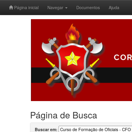
Página inicial
Navegar
Documentos
Ajuda
Skip
navigation
Página de Busca
Buscar em: