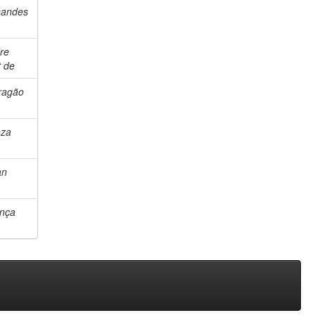
nandes
re
t de
Aragão
oza
an
ença