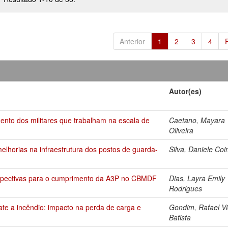
Anterior
1
2
3
4
Autor(es)
ento dos militares que trabalham na escala de
Caetano, Mayara
Oliveira
lhorias na infraestrutura dos postos de guarda-
Silva, Daniele Co
rspectivas para o cumprimento da A3P no CBMDF
Dias, Layra Emily
Rodrigues
ate a incêndio: impacto na perda de carga e
Gondim, Rafael Vi
Batista