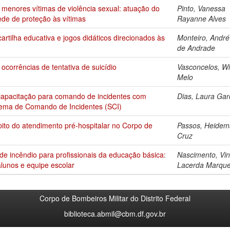
enores vítimas de violência sexual: atuação do
Pinto, Vanessa
rede de proteção às vítimas
Rayanne Alves
rtilha educativa e jogos didáticos direcionados às
Monteiro, André
de Andrade
orrências de tentativa de suicídio
Vasconcelos, Wi
Melo
capacitação para comando de incidentes com
Dias, Laura Gar
stema de Comando de Incidentes (SCI)
ito do atendimento pré-hospitalar no Corpo de
Passos, Heidem
Cruz
e incêndio para profissionais da educação básica:
Nascimento, Vin
lunos e equipe escolar
Lacerda Marque
Corpo de Bombeiros Militar do Distrito Federal
biblioteca.abmil@cbm.df.gov.br