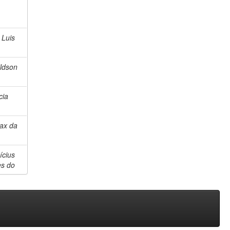
 Luis
ldson
cia
ax da
ícius
s do