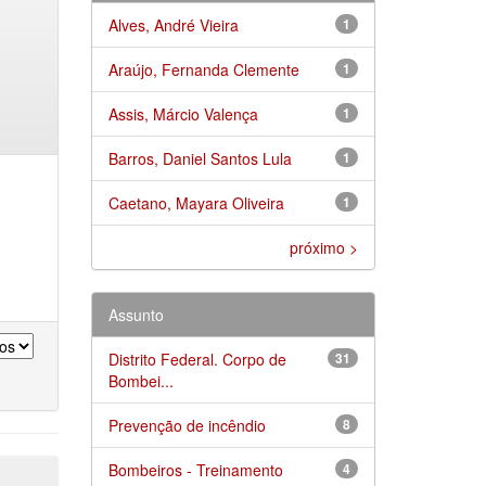
Alves, André Vieira
1
Araújo, Fernanda Clemente
1
Assis, Márcio Valença
1
Barros, Daniel Santos Lula
1
Caetano, Mayara Oliveira
1
próximo >
Assunto
Distrito Federal. Corpo de
31
Bombei...
Prevenção de incêndio
8
Bombeiros - Treinamento
4