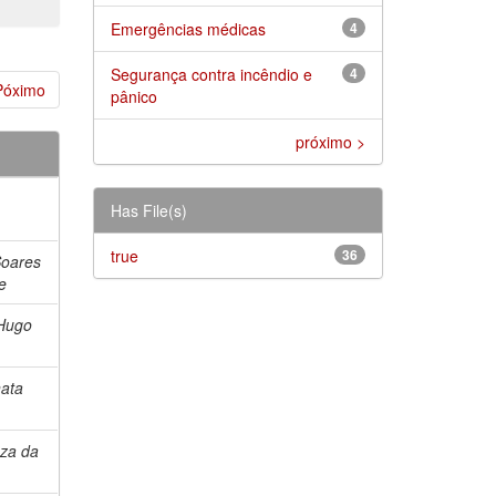
Emergências médicas
4
Segurança contra incêndio e
4
Póximo
pânico
próximo >
Has File(s)
true
36
Soares
e
 Hugo
nata
uza da