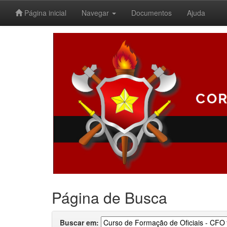
Página inicial
Navegar
Documentos
Ajuda
Skip
navigation
Página de Busca
Buscar em: