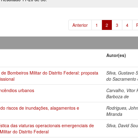
Anterior
1
2
3
4
Autor(es)
de Bombeiros Militar do Distrito Federal: proposta
Silva, Gustavo 
issional
do Sacramento 
incêndios urbanos
Carvalho, Vitor
Barboza de
ndo riscos de inundações, alagamentos e
Rodrigues, Joh
Miranda
ística das viaturas operacionais emergenciais de
Silva, David So
litar do Distrito Federal