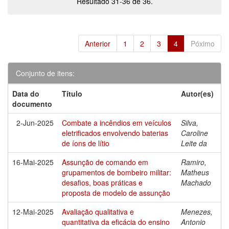
Resultado 31-36 de 36.
Anterior
1
2
3
4
Póximo
Conjunto de itens:
Data do
Título
Autor(es)
documento
2-Jun-2025
Combate a incêndios em veículos
Silva,
eletrificados envolvendo baterias
Caroline
de íons de lítio
Leite da
16-Mai-2025
Assunção de comando em
Ramiro,
grupamentos de bombeiro militar:
Matheus
desafios, boas práticas e
Machado
proposta de modelo de assunção
12-Mai-2025
Avaliação qualitativa e
Menezes,
quantitativa da eficácia do ensino
Antonio