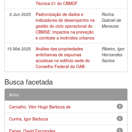
Técnica 01 do CBMDF
2-Jun-2025
Padronização de dados e
Rocha,
indicadores de desempenho na
Gabriel de
gestão do ciclo operacional do
Menezes
CBMSE: impactos na preveção
e combate a incêndios urbanos
15-Mai-2025
Análise das propriedades
Ribeiro, Igor
antichamas de espumas
Hernandes
acústicas no edifício-sede do
Santos
Conselho Federal da OAB
Busca facetada
Autor
Carvalho, Vitor Hugo Barboza de
1
Cunha, Igor Barboza
1
Farias, David Fernandes
1