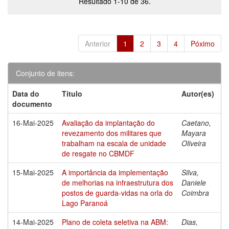
Resultado 1-10 de 36.
Anterior
1
2
3
4
Póximo
Conjunto de itens:
Data do
Título
Autor(es)
documento
16-Mai-2025
Avaliação da implantação do
Caetano,
revezamento dos militares que
Mayara
trabalham na escala de unidade
Oliveira
de resgate no CBMDF
15-Mai-2025
A importância da implementação
Silva,
de melhorias na infraestrutura dos
Daniele
postos de guarda-vidas na orla do
Coimbra
Lago Paranoá
14-Mai-2025
Plano de coleta seletiva na ABM:
Dias,