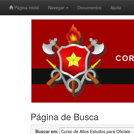
Página inicial
Navegar
Documentos
Ajuda
Skip
navigation
Página de Busca
Buscar em: