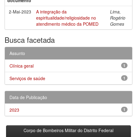
documento
2-Mai-2023
A integração da
Lima,
espiritualidade/religiosidade no
Rogério
atendimento médico da POMED
Gomes
Busca facetada
Assunto
Clínica geral
1
Serviços de saúde
1
Data de Publicação
2023
1
Corpo de Bombeiros Militar do Distrito Federal