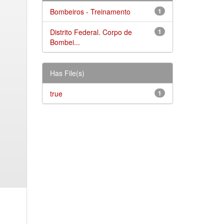
Bombeiros - Treinamento
1
Distrito Federal. Corpo de
1
Bombei...
Has File(s)
true
1