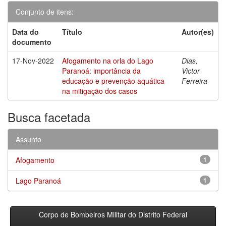
Conjunto de itens:
Data do
Título
Autor(es)
documento
17-Nov-2022
Afogamento na orla do Lago
Dias,
Paranoá: importância da
Victor
educação e prevenção aquática
Ferreira
na mitigação dos casos
Busca facetada
Assunto
Afogamento
1
Lago Paranoá
1
Corpo de Bombeiros Militar do Distrito Federal