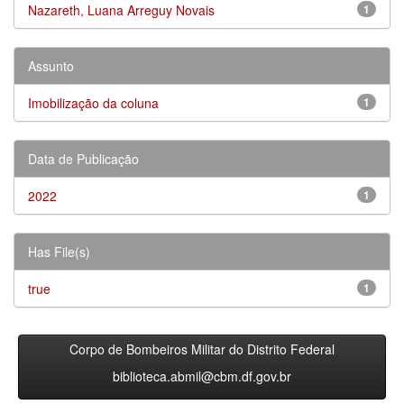
Nazareth, Luana Arreguy Novais
1
Assunto
Imobilização da coluna
1
Data de Publicação
2022
1
Has File(s)
true
1
Corpo de Bombeiros Militar do Distrito Federal
biblioteca.abmil@cbm.df.gov.br