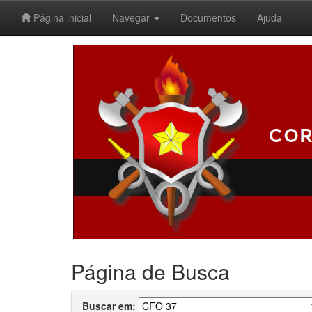
Página inicial
Navegar
Documentos
Ajuda
Skip
navigation
Página de Busca
Buscar em: