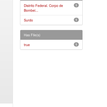
Distrito Federal. Corpo de
1
Bombei...
Surdo
1
Has File(s)
true
1