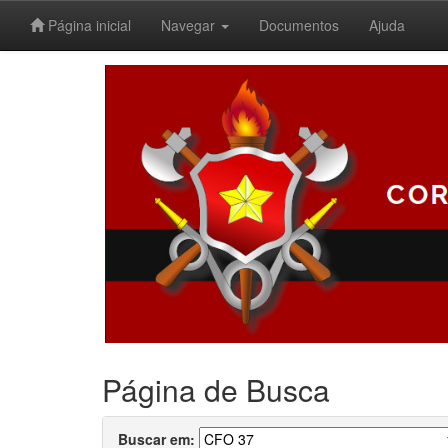
Página inicial
Navegar
Documentos
Ajuda
Skip
navigation
Página de Busca
Buscar em: