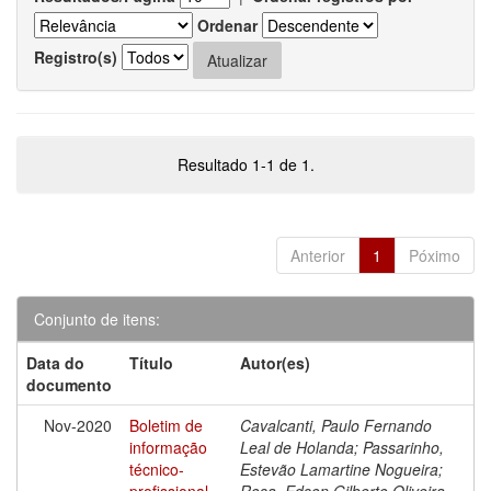
Ordenar
Registro(s)
Resultado 1-1 de 1.
Anterior
1
Póximo
Conjunto de itens:
Data do
Título
Autor(es)
documento
Nov-2020
Boletim de
Cavalcanti, Paulo Fernando
informação
Leal de Holanda; Passarinho,
técnico-
Estevão Lamartine Nogueira;
profissional
Rosa, Edson Gilberto Oliveira