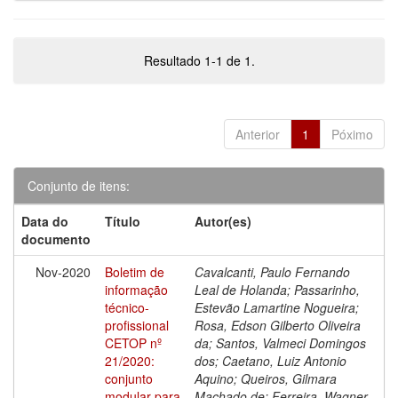
Resultado 1-1 de 1.
Anterior
1
Póximo
Conjunto de itens:
Data do
Título
Autor(es)
documento
Nov-2020
Boletim de
Cavalcanti, Paulo Fernando
informação
Leal de Holanda; Passarinho,
técnico-
Estevão Lamartine Nogueira;
profissional
Rosa, Edson Gilberto Oliveira
CETOP nº
da; Santos, Valmeci Domingos
21/2020:
dos; Caetano, Luiz Antonio
conjunto
Aquino; Queiros, Gilmara
modular para
Machado de; Ferreira, Wagner