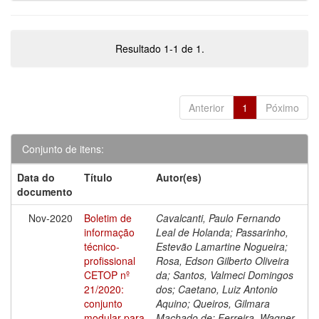
Resultado 1-1 de 1.
Anterior
1
Póximo
Conjunto de itens:
Data do
Título
Autor(es)
documento
Nov-2020
Boletim de
Cavalcanti, Paulo Fernando
informação
Leal de Holanda; Passarinho,
técnico-
Estevão Lamartine Nogueira;
profissional
Rosa, Edson Gilberto Oliveira
CETOP nº
da; Santos, Valmeci Domingos
21/2020:
dos; Caetano, Luiz Antonio
conjunto
Aquino; Queiros, Gilmara
modular para
Machado de; Ferreira, Wagner