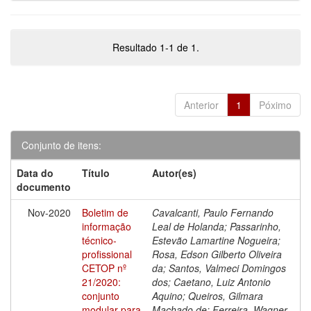
Resultado 1-1 de 1.
Anterior
1
Póximo
Conjunto de itens:
Data do
Título
Autor(es)
documento
Nov-2020
Boletim de
Cavalcanti, Paulo Fernando
informação
Leal de Holanda; Passarinho,
técnico-
Estevão Lamartine Nogueira;
profissional
Rosa, Edson Gilberto Oliveira
CETOP nº
da; Santos, Valmeci Domingos
21/2020:
dos; Caetano, Luiz Antonio
conjunto
Aquino; Queiros, Gilmara
modular para
Machado de; Ferreira, Wagner