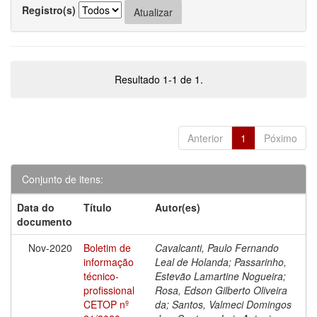
Registro(s)
Resultado 1-1 de 1.
Anterior
1
Póximo
Conjunto de itens:
Data do
Título
Autor(es)
documento
Nov-2020
Boletim de
Cavalcanti, Paulo Fernando
informação
Leal de Holanda; Passarinho,
técnico-
Estevão Lamartine Nogueira;
profissional
Rosa, Edson Gilberto Oliveira
CETOP nº
da; Santos, Valmeci Domingos