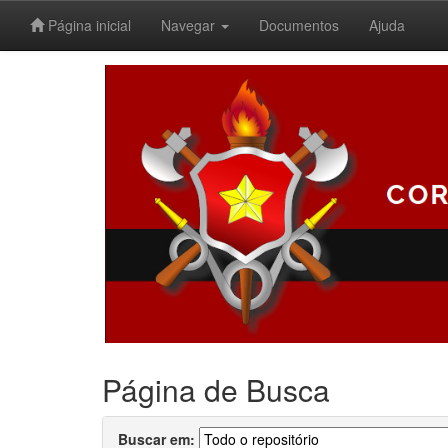
Página inicial
Navegar
Documentos
Ajuda
Skip
navigation
Página de Busca
Buscar em: