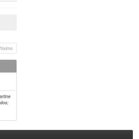
Póximo
artine
 dos;