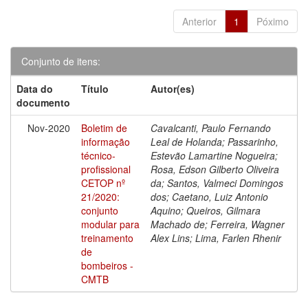
Anterior
1
Póximo
Conjunto de itens:
Data do
Título
Autor(es)
documento
Nov-2020
Boletim de
Cavalcanti, Paulo Fernando
informação
Leal de Holanda; Passarinho,
técnico-
Estevão Lamartine Nogueira;
profissional
Rosa, Edson Gilberto Oliveira
CETOP nº
da; Santos, Valmeci Domingos
21/2020:
dos; Caetano, Luiz Antonio
conjunto
Aquino; Queiros, Gilmara
modular para
Machado de; Ferreira, Wagner
treinamento
Alex Lins; Lima, Farlen Rhenir
de
bombeiros -
CMTB