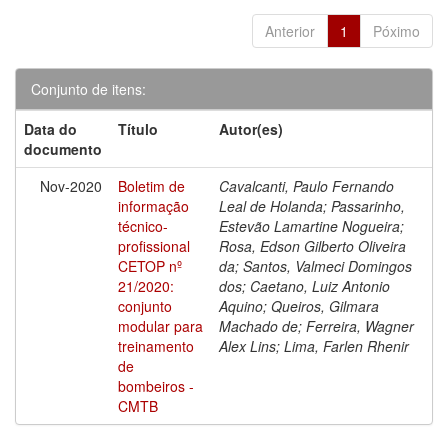
Anterior
1
Póximo
Conjunto de itens:
Data do
Título
Autor(es)
documento
Nov-2020
Boletim de
Cavalcanti, Paulo Fernando
informação
Leal de Holanda; Passarinho,
técnico-
Estevão Lamartine Nogueira;
profissional
Rosa, Edson Gilberto Oliveira
CETOP nº
da; Santos, Valmeci Domingos
21/2020:
dos; Caetano, Luiz Antonio
conjunto
Aquino; Queiros, Gilmara
modular para
Machado de; Ferreira, Wagner
treinamento
Alex Lins; Lima, Farlen Rhenir
de
bombeiros -
CMTB