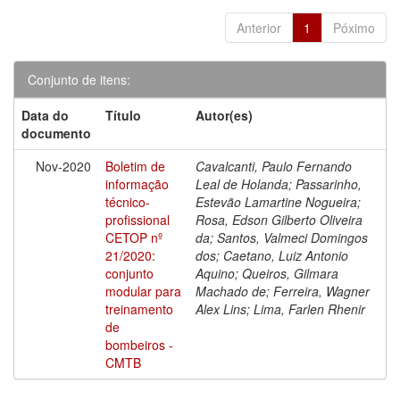
Anterior
1
Póximo
Conjunto de itens:
Data do
Título
Autor(es)
documento
Nov-2020
Boletim de
Cavalcanti, Paulo Fernando
informação
Leal de Holanda; Passarinho,
técnico-
Estevão Lamartine Nogueira;
profissional
Rosa, Edson Gilberto Oliveira
CETOP nº
da; Santos, Valmeci Domingos
21/2020:
dos; Caetano, Luiz Antonio
conjunto
Aquino; Queiros, Gilmara
modular para
Machado de; Ferreira, Wagner
treinamento
Alex Lins; Lima, Farlen Rhenir
de
bombeiros -
CMTB