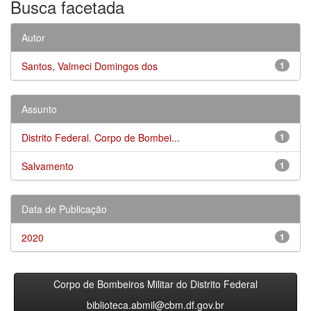
Busca facetada
Autor
Santos, Valmeci Domingos dos
1
Assunto
Distrito Federal. Corpo de Bombei...
1
Salvamento
1
Data de Publicação
2020
1
Corpo de Bombeiros Militar do Distrito Federal
biblioteca.abmil@cbm.df.gov.br