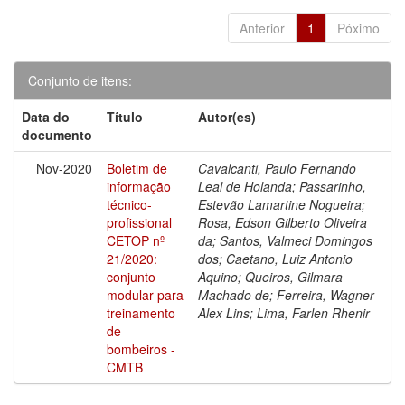
Anterior
1
Póximo
Conjunto de itens:
Data do
Título
Autor(es)
documento
Nov-2020
Boletim de
Cavalcanti, Paulo Fernando
informação
Leal de Holanda; Passarinho,
técnico-
Estevão Lamartine Nogueira;
profissional
Rosa, Edson Gilberto Oliveira
CETOP nº
da; Santos, Valmeci Domingos
21/2020:
dos; Caetano, Luiz Antonio
conjunto
Aquino; Queiros, Gilmara
modular para
Machado de; Ferreira, Wagner
treinamento
Alex Lins; Lima, Farlen Rhenir
de
bombeiros -
CMTB