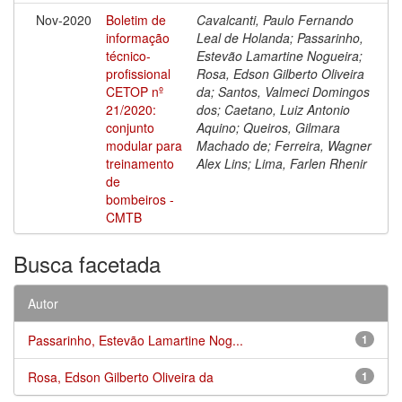
Nov-2020
Boletim de
Cavalcanti, Paulo Fernando
informação
Leal de Holanda; Passarinho,
técnico-
Estevão Lamartine Nogueira;
profissional
Rosa, Edson Gilberto Oliveira
CETOP nº
da; Santos, Valmeci Domingos
21/2020:
dos; Caetano, Luiz Antonio
conjunto
Aquino; Queiros, Gilmara
modular para
Machado de; Ferreira, Wagner
treinamento
Alex Lins; Lima, Farlen Rhenir
de
bombeiros -
CMTB
Busca facetada
Autor
Passarinho, Estevão Lamartine Nog...
1
Rosa, Edson Gilberto Oliveira da
1