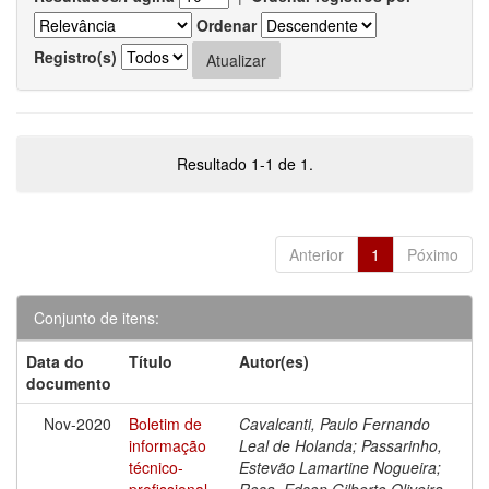
Ordenar
Registro(s)
Resultado 1-1 de 1.
Anterior
1
Póximo
Conjunto de itens:
Data do
Título
Autor(es)
documento
Nov-2020
Boletim de
Cavalcanti, Paulo Fernando
informação
Leal de Holanda; Passarinho,
técnico-
Estevão Lamartine Nogueira;
profissional
Rosa, Edson Gilberto Oliveira