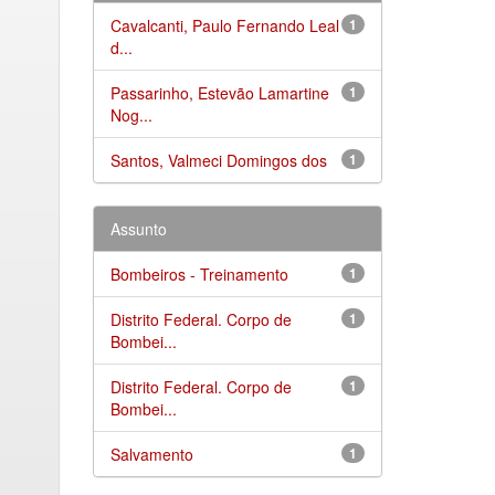
Cavalcanti, Paulo Fernando Leal
1
d...
Passarinho, Estevão Lamartine
1
Nog...
Santos, Valmeci Domingos dos
1
Assunto
Bombeiros - Treinamento
1
Distrito Federal. Corpo de
1
Bombei...
Distrito Federal. Corpo de
1
Bombei...
Salvamento
1