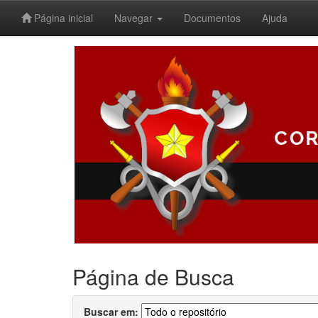
Página inicial
Navegar
Documentos
Ajuda
Skip
navigation
Página de Busca
Buscar em: