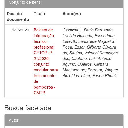
Conjunto de itens:
Data do
Título
Autor(es)
documento
Nov-2020
Boletim de
Cavalcanti, Paulo Fernando
informação
Leal de Holanda; Passarinho,
técnico-
Estevão Lamartine Nogueira;
profissional
Rosa, Edson Gilberto Oliveira
CETOP nº
da; Santos, Valmeci Domingos
21/2020:
dos; Caetano, Luiz Antonio
conjunto
Aquino; Queiros, Gilmara
modular para
Machado de; Ferreira, Wagner
treinamento
Alex Lins; Lima, Farlen Rhenir
de
bombeiros -
CMTB
Busca facetada
Autor