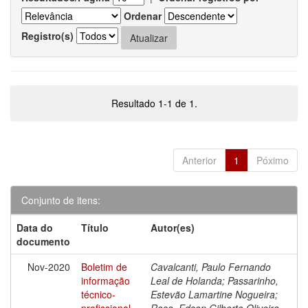
Ordenar
Registro(s)
Resultado 1-1 de 1.
Anterior
1
Póximo
Conjunto de itens:
Data do
Título
Autor(es)
documento
Nov-2020
Boletim de
Cavalcanti, Paulo Fernando
informação
Leal de Holanda; Passarinho,
técnico-
Estevão Lamartine Nogueira;
profissional
Rosa, Edson Gilberto Oliveira