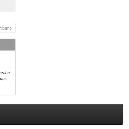
Póximo
artine
 dos;