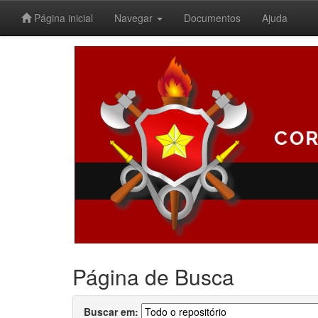
Página inicial
Navegar
Documentos
Ajuda
Skip
navigation
Página de Busca
Buscar em: