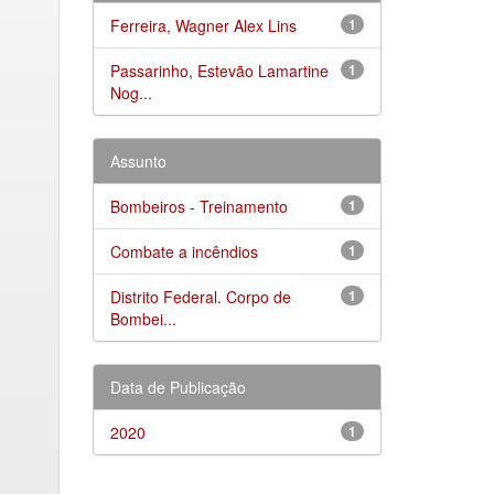
Ferreira, Wagner Alex Lins
1
Passarinho, Estevão Lamartine
1
Nog...
Assunto
Bombeiros - Treinamento
1
Combate a incêndios
1
Distrito Federal. Corpo de
1
Bombei...
Data de Publicação
2020
1