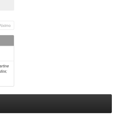
Póximo
artine
 dos;