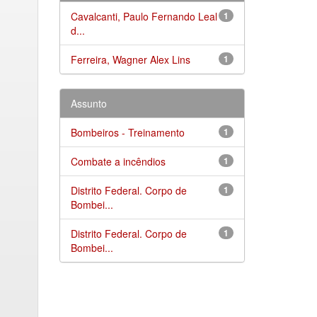
Cavalcanti, Paulo Fernando Leal
1
d...
Ferreira, Wagner Alex Lins
1
Assunto
Bombeiros - Treinamento
1
Combate a incêndios
1
Distrito Federal. Corpo de
1
Bombei...
Distrito Federal. Corpo de
1
Bombei...