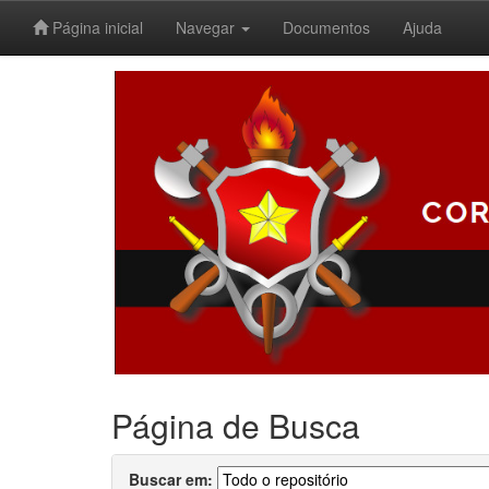
Página inicial
Navegar
Documentos
Ajuda
Skip
navigation
Página de Busca
Buscar em: