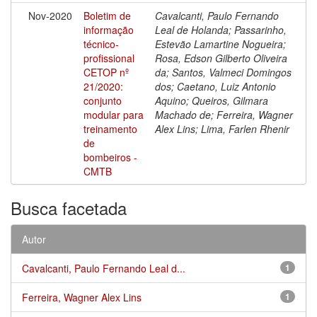
Nov-2020
Boletim de
Cavalcanti, Paulo Fernando
informação
Leal de Holanda; Passarinho,
técnico-
Estevão Lamartine Nogueira;
profissional
Rosa, Edson Gilberto Oliveira
CETOP nº
da; Santos, Valmeci Domingos
21/2020:
dos; Caetano, Luiz Antonio
conjunto
Aquino; Queiros, Gilmara
modular para
Machado de; Ferreira, Wagner
treinamento
Alex Lins; Lima, Farlen Rhenir
de
bombeiros -
CMTB
Busca facetada
Autor
Cavalcanti, Paulo Fernando Leal d...
1
Ferreira, Wagner Alex Lins
1