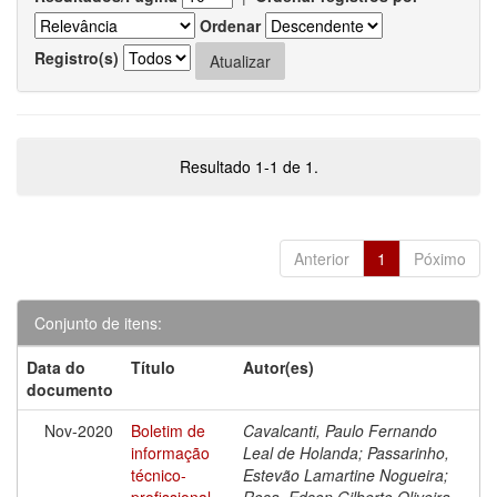
Ordenar
Registro(s)
Resultado 1-1 de 1.
Anterior
1
Póximo
Conjunto de itens:
Data do
Título
Autor(es)
documento
Nov-2020
Boletim de
Cavalcanti, Paulo Fernando
informação
Leal de Holanda; Passarinho,
técnico-
Estevão Lamartine Nogueira;
profissional
Rosa, Edson Gilberto Oliveira