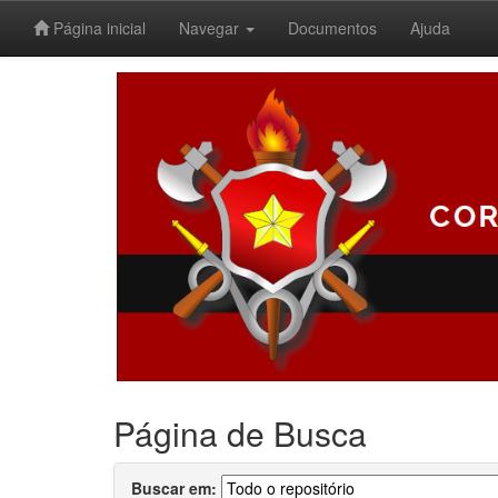
Página inicial
Navegar
Documentos
Ajuda
Skip
navigation
Página de Busca
Buscar em: