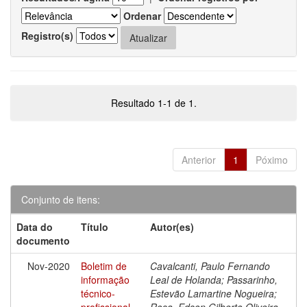
Ordenar
Registro(s)
Resultado 1-1 de 1.
Anterior
1
Póximo
Conjunto de itens:
Data do
Título
Autor(es)
documento
Nov-2020
Boletim de
Cavalcanti, Paulo Fernando
informação
Leal de Holanda; Passarinho,
técnico-
Estevão Lamartine Nogueira;
profissional
Rosa, Edson Gilberto Oliveira