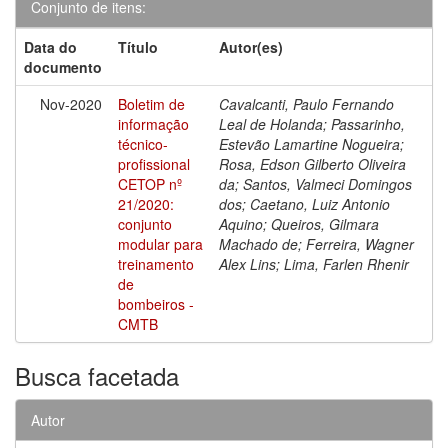
Conjunto de itens:
Data do
Título
Autor(es)
documento
Nov-2020
Boletim de
Cavalcanti, Paulo Fernando
informação
Leal de Holanda; Passarinho,
técnico-
Estevão Lamartine Nogueira;
profissional
Rosa, Edson Gilberto Oliveira
CETOP nº
da; Santos, Valmeci Domingos
21/2020:
dos; Caetano, Luiz Antonio
conjunto
Aquino; Queiros, Gilmara
modular para
Machado de; Ferreira, Wagner
treinamento
Alex Lins; Lima, Farlen Rhenir
de
bombeiros -
CMTB
Busca facetada
Autor