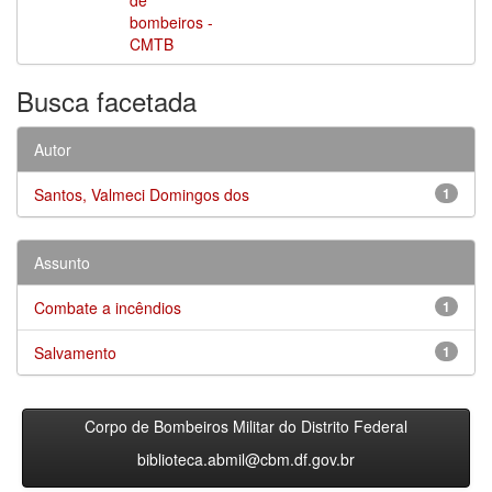
bombeiros -
CMTB
Busca facetada
Autor
Santos, Valmeci Domingos dos
1
Assunto
Combate a incêndios
1
Salvamento
1
Corpo de Bombeiros Militar do Distrito Federal
biblioteca.abmil@cbm.df.gov.br