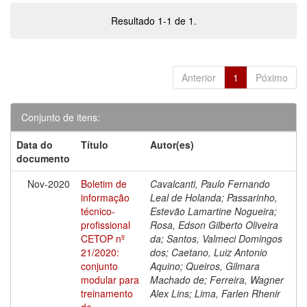
Resultado 1-1 de 1.
Anterior
1
Póximo
Conjunto de itens:
Data do
Título
Autor(es)
documento
Nov-2020
Boletim de
Cavalcanti, Paulo Fernando
informação
Leal de Holanda; Passarinho,
técnico-
Estevão Lamartine Nogueira;
profissional
Rosa, Edson Gilberto Oliveira
CETOP nº
da; Santos, Valmeci Domingos
21/2020:
dos; Caetano, Luiz Antonio
conjunto
Aquino; Queiros, Gilmara
modular para
Machado de; Ferreira, Wagner
treinamento
Alex Lins; Lima, Farlen Rhenir
de