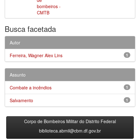
bombeiros -
CMTB
Busca facetada
Autor
Ferreira, Wagner Alex Lins
1
Assunto
Combate a incêndios
1
Salvamento
1
Corpo de Bombeiros Militar do Distrito Federal
biblioteca.abmil@cbm.df.gov.br