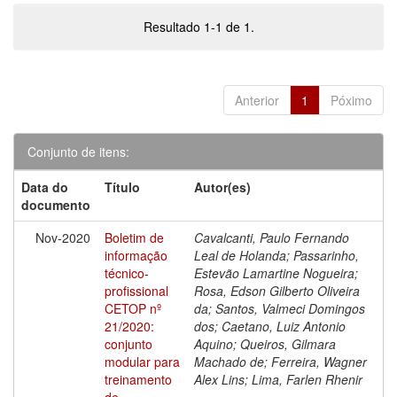
Resultado 1-1 de 1.
Anterior
1
Póximo
Conjunto de itens:
Data do
Título
Autor(es)
documento
Nov-2020
Boletim de
Cavalcanti, Paulo Fernando
informação
Leal de Holanda; Passarinho,
técnico-
Estevão Lamartine Nogueira;
profissional
Rosa, Edson Gilberto Oliveira
CETOP nº
da; Santos, Valmeci Domingos
21/2020:
dos; Caetano, Luiz Antonio
conjunto
Aquino; Queiros, Gilmara
modular para
Machado de; Ferreira, Wagner
treinamento
Alex Lins; Lima, Farlen Rhenir
de