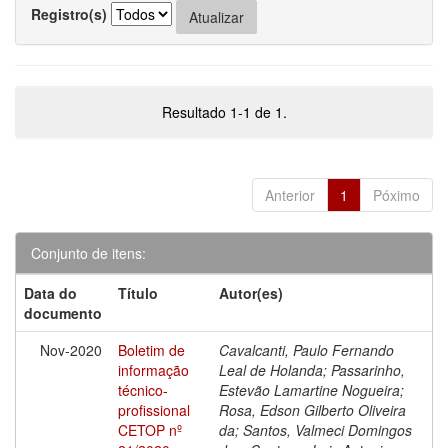
Registro(s)
Resultado 1-1 de 1.
Anterior
1
Póximo
Conjunto de itens:
Data do
Título
Autor(es)
documento
Nov-2020
Boletim de
Cavalcanti, Paulo Fernando
informação
Leal de Holanda; Passarinho,
técnico-
Estevão Lamartine Nogueira;
profissional
Rosa, Edson Gilberto Oliveira
CETOP nº
da; Santos, Valmeci Domingos