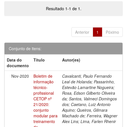
Resultado 1-1 de 1.
Anterior
1
Póximo
Conjunto de itens:
Data do
Título
Autor(es)
documento
Nov-2020
Boletim de
Cavalcanti, Paulo Fernando
informação
Leal de Holanda; Passarinho,
técnico-
Estevão Lamartine Nogueira;
profissional
Rosa, Edson Gilberto Oliveira
CETOP nº
da; Santos, Valmeci Domingos
21/2020:
dos; Caetano, Luiz Antonio
conjunto
Aquino; Queiros, Gilmara
modular para
Machado de; Ferreira, Wagner
treinamento
Alex Lins; Lima, Farlen Rhenir
de