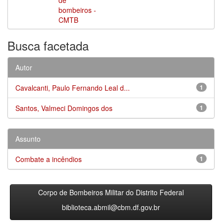
bombeiros -
CMTB
Busca facetada
Autor
Cavalcanti, Paulo Fernando Leal d...
1
Santos, Valmeci Domingos dos
1
Assunto
Combate a incêndios
1
Corpo de Bombeiros Militar do Distrito Federal
biblioteca.abmil@cbm.df.gov.br