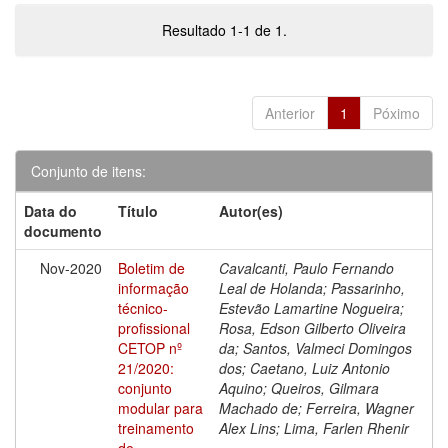
Resultado 1-1 de 1.
Anterior
1
Póximo
Conjunto de itens:
Data do
Título
Autor(es)
documento
Nov-2020
Boletim de
Cavalcanti, Paulo Fernando
informação
Leal de Holanda; Passarinho,
técnico-
Estevão Lamartine Nogueira;
profissional
Rosa, Edson Gilberto Oliveira
CETOP nº
da; Santos, Valmeci Domingos
21/2020:
dos; Caetano, Luiz Antonio
conjunto
Aquino; Queiros, Gilmara
modular para
Machado de; Ferreira, Wagner
treinamento
Alex Lins; Lima, Farlen Rhenir
de