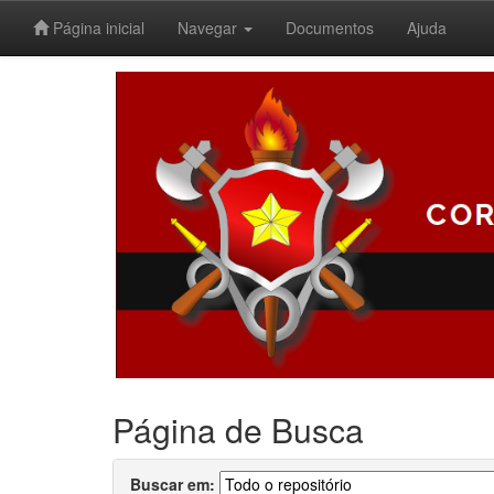
Página inicial
Navegar
Documentos
Ajuda
Skip
navigation
Página de Busca
Buscar em: