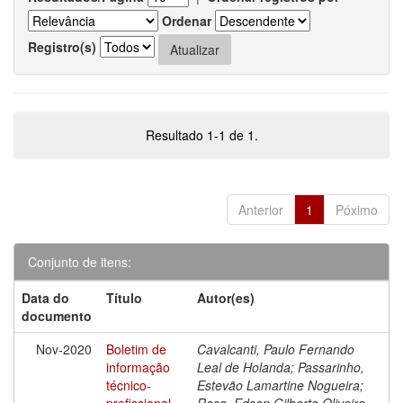
Ordenar
Registro(s)
Resultado 1-1 de 1.
Anterior
1
Póximo
Conjunto de itens:
Data do
Título
Autor(es)
documento
Nov-2020
Boletim de
Cavalcanti, Paulo Fernando
informação
Leal de Holanda; Passarinho,
técnico-
Estevão Lamartine Nogueira;
profissional
Rosa, Edson Gilberto Oliveira