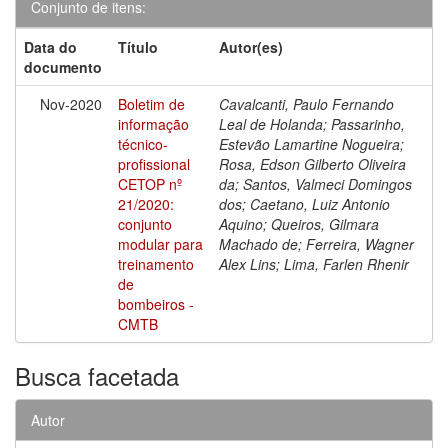
Conjunto de itens:
Data do
Título
Autor(es)
documento
Nov-2020
Boletim de
Cavalcanti, Paulo Fernando
informação
Leal de Holanda; Passarinho,
técnico-
Estevão Lamartine Nogueira;
profissional
Rosa, Edson Gilberto Oliveira
CETOP nº
da; Santos, Valmeci Domingos
21/2020:
dos; Caetano, Luiz Antonio
conjunto
Aquino; Queiros, Gilmara
modular para
Machado de; Ferreira, Wagner
treinamento
Alex Lins; Lima, Farlen Rhenir
de
bombeiros -
CMTB
Busca facetada
Autor