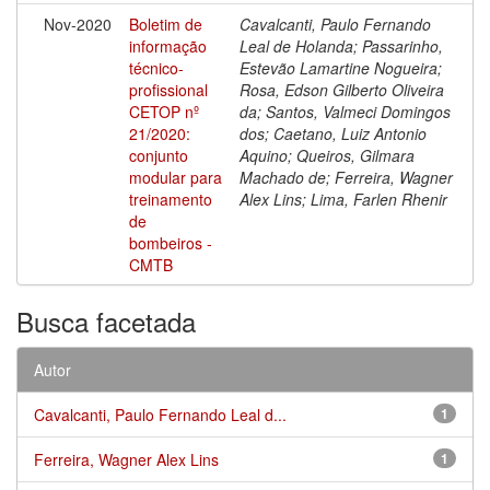
Nov-2020
Boletim de
Cavalcanti, Paulo Fernando
informação
Leal de Holanda; Passarinho,
técnico-
Estevão Lamartine Nogueira;
profissional
Rosa, Edson Gilberto Oliveira
CETOP nº
da; Santos, Valmeci Domingos
21/2020:
dos; Caetano, Luiz Antonio
conjunto
Aquino; Queiros, Gilmara
modular para
Machado de; Ferreira, Wagner
treinamento
Alex Lins; Lima, Farlen Rhenir
de
bombeiros -
CMTB
Busca facetada
Autor
Cavalcanti, Paulo Fernando Leal d...
1
Ferreira, Wagner Alex Lins
1