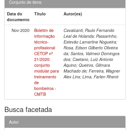
Conjunto de itens:
Data do
Título
Autor(es)
documento
Nov-2020
Boletim de
Cavalcanti, Paulo Fernando
informação
Leal de Holanda; Passarinho,
técnico-
Estevão Lamartine Nogueira;
profissional
Rosa, Edson Gilberto Oliveira
CETOP nº
da; Santos, Valmeci Domingos
21/2020:
dos; Caetano, Luiz Antonio
conjunto
Aquino; Queiros, Gilmara
modular para
Machado de; Ferreira, Wagner
treinamento
Alex Lins; Lima, Farlen Rhenir
de
bombeiros -
CMTB
Busca facetada
Autor