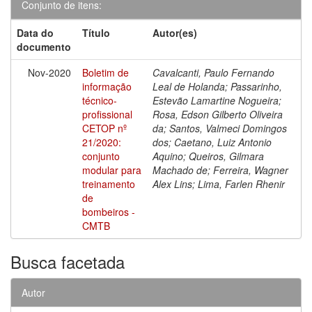
Conjunto de itens:
Data do
Título
Autor(es)
documento
Nov-2020
Boletim de
Cavalcanti, Paulo Fernando
informação
Leal de Holanda; Passarinho,
técnico-
Estevão Lamartine Nogueira;
profissional
Rosa, Edson Gilberto Oliveira
CETOP nº
da; Santos, Valmeci Domingos
21/2020:
dos; Caetano, Luiz Antonio
conjunto
Aquino; Queiros, Gilmara
modular para
Machado de; Ferreira, Wagner
treinamento
Alex Lins; Lima, Farlen Rhenir
de
bombeiros -
CMTB
Busca facetada
Autor