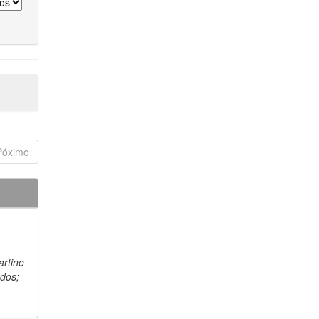
Póximo
artine
 dos;