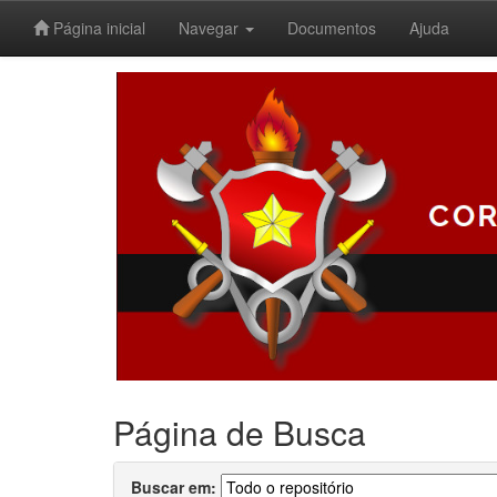
Página inicial
Navegar
Documentos
Ajuda
Skip
navigation
Página de Busca
Buscar em: